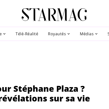
e
Télé-Réalité
Royautés
Médias
our Stéphane Plaza ?
révélations sur sa vie