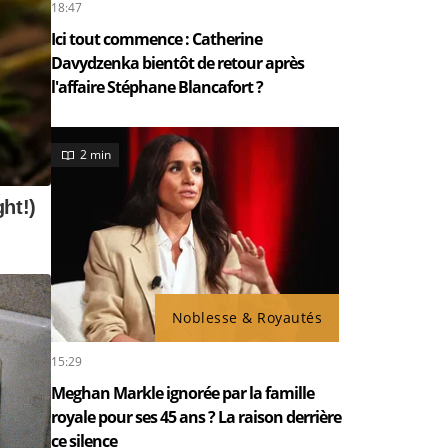
18:47
Ici tout commence : Catherine
Davydzenka bientôt de retour après
l'affaire Stéphane Blancafort ?
2 min
Noblesse & Royautés
15:29
Meghan Markle ignorée par la famille
royale pour ses 45 ans ? La raison derrière
ce silence