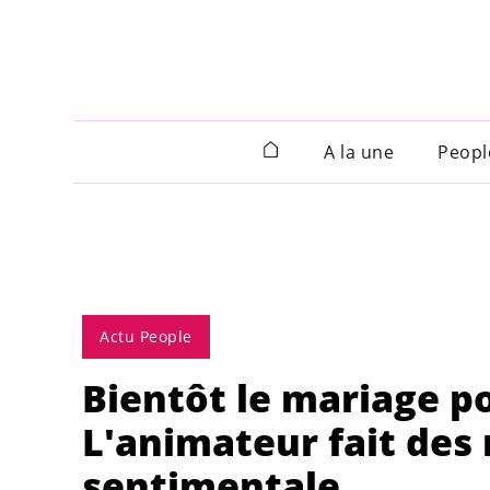
A la une
Peopl
Actu People
Bientôt le mariage p
L'animateur fait des 
sentimentale