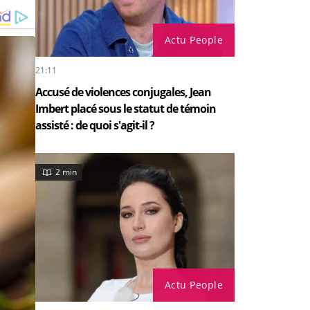
Actu People
21:11
Accusé de violences conjugales, Jean
Imbert placé sous le statut de témoin
assisté : de quoi s'agit-il ?
2 min
Actu People