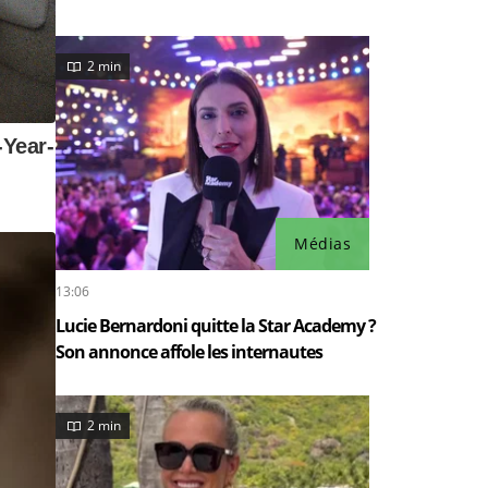
2 min
Médias
13:06
Lucie Bernardoni quitte la Star Academy ?
Son annonce affole les internautes
2 min