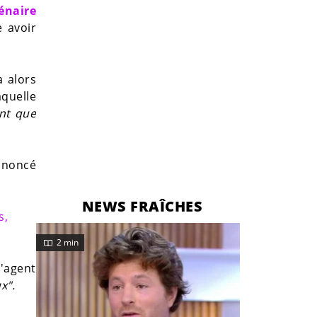
énaire
 avoir
a alors
aquelle
ant que
annoncé
NEWS FRAÎCHES
s,
2 min
'agent
x".