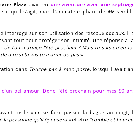
hane Plaza
avait eu
une aventure avec une septuag
'elle qu'il s'agit, mais l'animateur phare de
M6
semble
é interrogé sur son utilisation des réseaux sociaux. Il 
it avant tout pour protéger son intimité. Une réponse à l
s de ton mariage l’été prochain ? Mais tu sais qu’en t
 de dire si tu vas te marier ou pas
».
aration dans
Touche pas à mon poste
, lorsqu'il avait 
lité d’un bel amour. Donc l’été prochain pour mes 50 an
vant de le voir se faire passer la bague au doigt, l
é la personne qu’il épousera »
et
être
"comblé et heureu