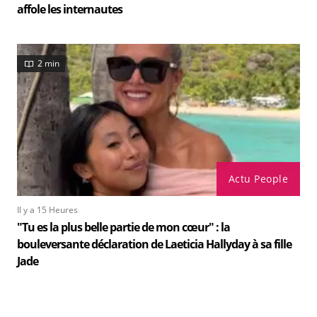
affole les internautes
2 min
Actu People
Il y a 15 Heures
"Tu es la plus belle partie de mon cœur" : la
bouleversante déclaration de Laeticia Hallyday à sa fille
Jade