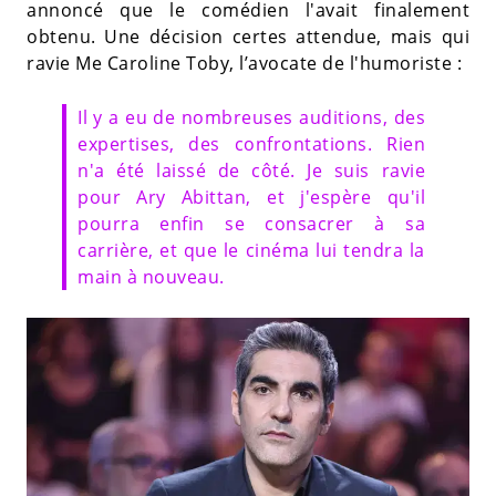
annoncé que le comédien l'avait finalement
obtenu. Une décision certes attendue, mais qui
ravie Me Caroline Toby, l’avocate de l'humoriste :
Il y a eu de nombreuses auditions, des
expertises, des confrontations. Rien
n'a été laissé de côté. Je suis ravie
pour Ary Abittan, et j'espère qu'il
pourra enfin se consacrer à sa
carrière, et que le cinéma lui tendra la
main à nouveau.