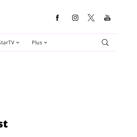
StarTV
Plus
st