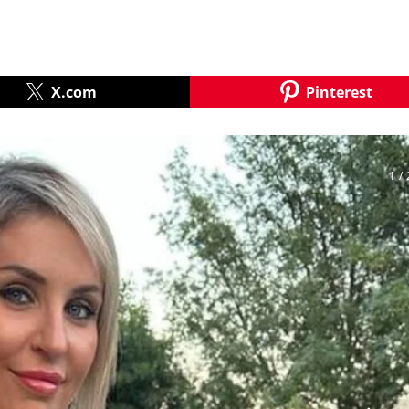
X.com
Pinterest
1
/ 