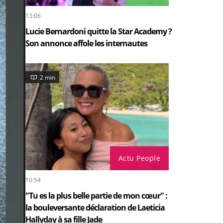
13:06
Lucie Bernardoni quitte la Star Academy ?
Son annonce affole les internautes
2 min
Actu People
10:54
"Tu es la plus belle partie de mon cœur" :
la bouleversante déclaration de Laeticia
Hallyday à sa fille Jade