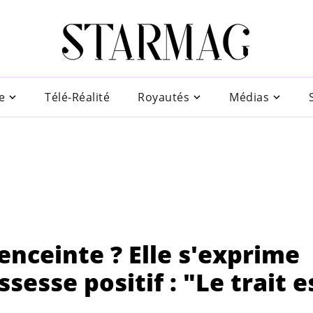
e
Télé-Réalité
Royautés
Médias
enceinte ? Elle s'exprime
sesse positif : "Le trait e