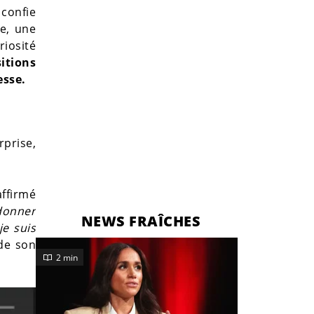
confie
e, une
riosité
itions
esse.
rprise,
affirmé
 donner
NEWS FRAÎCHES
e suis
 de son
2 min