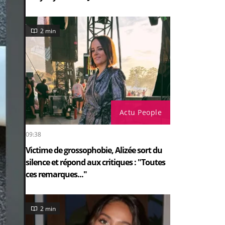
2 min
Actu People
09:38
Victime de grossophobie, Alizée sort du
silence et répond aux critiques : "Toutes
ces remarques..."
2 min