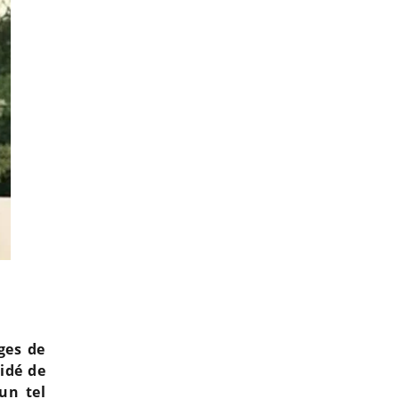
Amandine Pellissard enceinte ? Elle s'exprime après son test de gros
ges de
idé de
 un tel