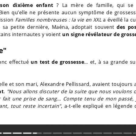
 son dixième enfant
? La mère de famille, qui se 
. Bien qu’elle ne présente aucun symptôme de grossess
ission
Familles nombreuses : la vie en XXL
a éveillé la cu
e sa petite dernière, Maéna, adoptait souvent
des pos
rtains internautes y voient
un signe révélateur de gross
e"
onc effectué
un test de grossesse
… et, à sa grande su
 elle et son mari, Alexandre Pellissard, avaient toujours 
nt
.
"Nous allons discuter de la suite que nous voulons
r fait une prise de sang… Compte tenu de mon passé, j
nt, tout reste incertain"
, a-t-elle expliqué en légende