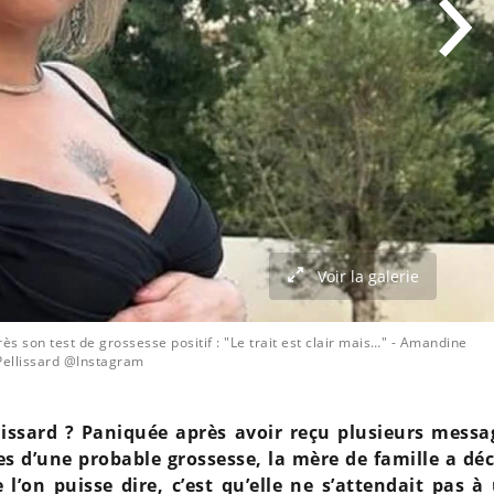
Voir la galerie
s son test de grossesse positif : "Le trait est clair mais…"
- Amandine
Pellissard @Instagram
issard ? Paniquée après avoir reçu plusieurs messa
s d’une probable grossesse, la mère de famille a déc
l’on puisse dire, c’est qu’elle ne s’attendait pas à