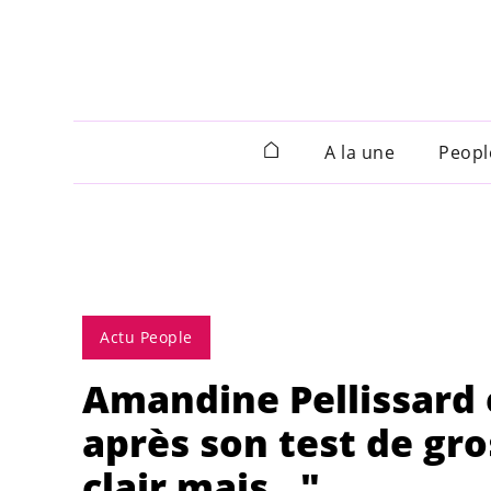
A la une
Peopl
Actu People
Amandine Pellissard 
après son test de gros
clair mais…"