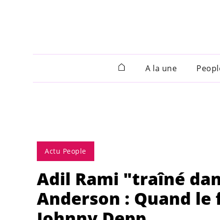
A la une
Peopl
Actu People
Adil Rami "traîné da
Anderson : Quand le 
Johnny Depp