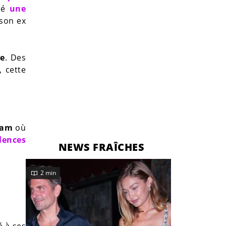
ené
une
son ex
ée
. Des
, cette
ram
où
olences
NEWS FRAÎCHES
2 min