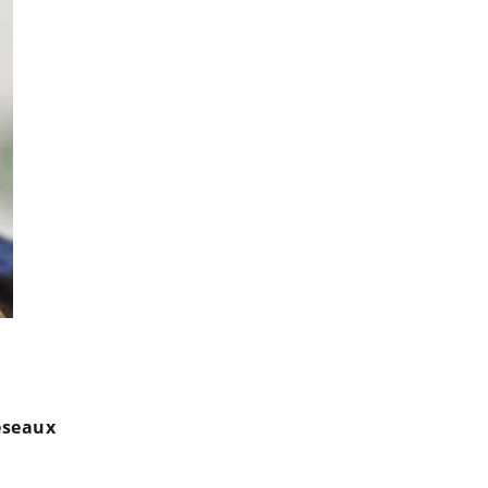
Adil Rami "traîné dans la boue" par Pamela Anderson : Q
éseaux