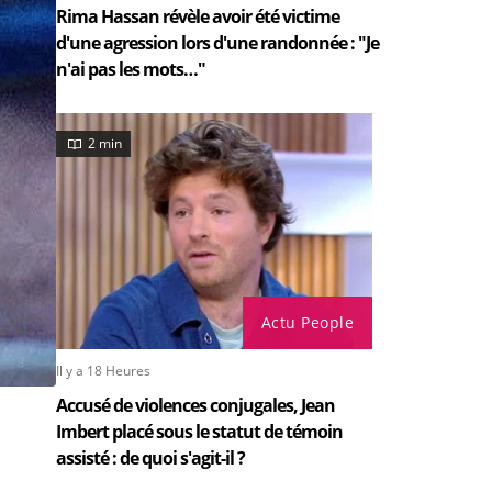
Rima Hassan révèle avoir été victime
d'une agression lors d'une randonnée : "Je
n'ai pas les mots…"
2 min
Actu People
Il y a 18 Heures
Accusé de violences conjugales, Jean
Imbert placé sous le statut de témoin
assisté : de quoi s'agit-il ?