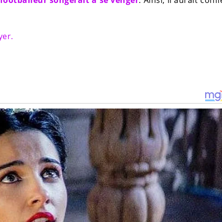
 footballeur songerait à se venger
. Ainsi, il aurait conf
yer.