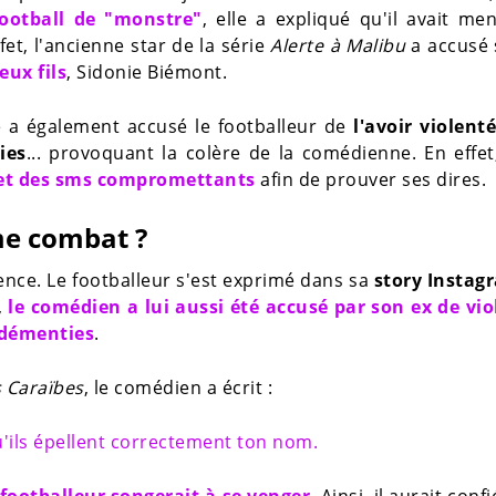
ootball de "monstre"
, elle a expliqué qu'il avait m
fet, l'ancienne star de la série
Alerte à Malibu
a accusé 
eux fils
, Sidonie Biémont.
e a également accusé le footballeur de
l'avoir violent
ies
... provoquant la colère de la comédienne. En effet
s et des sms compromettants
afin de prouver ses dires.
me combat ?
lence. Le footballeur s'est exprimé dans sa
story Instag
,
le comédien a lui aussi été accusé par son ex de vi
 démenties
.
s Caraïbes
, le comédien a écrit :
qu'ils épellent correctement ton nom.