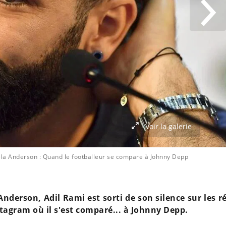
Voir la galerie
ela Anderson : Quand le footballeur se compare à Johnny Depp
nderson, Adil Rami est sorti de son silence sur les r
stagram où il s'est comparé... à Johnny Depp.