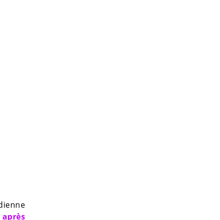
édienne
,
après