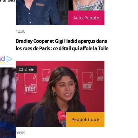
ié à ses
Actu People
12:30
Bradley Cooper et Gigi Hadid aperçus dans
les rues de Paris : ce détail qui affole la Toile
2 min
Peopolitique
08:09