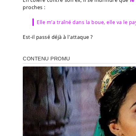
En colère contre son ex, il se murmure que
le
proches :
Elle m’a traîné dans la boue, elle va le pa
Est-il passé déjà à l'attaque ?