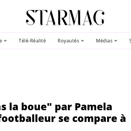
e
Télé-Réalité
Royautés
Médias
ns la boue" par Pamela
footballeur se compare à