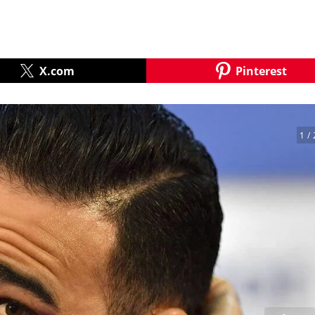
X.com
Pinterest
1
/ 