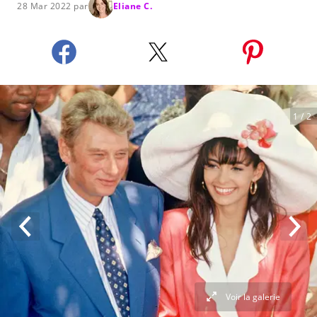
28 Mar 2022 par
Eliane C.
1
/ 2
Voir la galerie