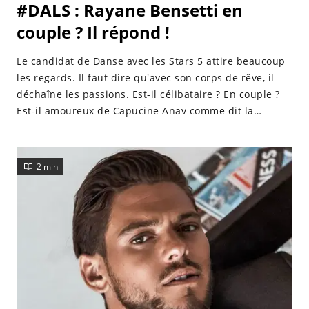
#DALS : Rayane Bensetti en
couple ? Il répond !
Le candidat de Danse avec les Stars 5 attire beaucoup
les regards. Il faut dire qu'avec son corps de rêve, il
déchaîne les passions. Est-il célibataire ? En couple ?
Est-il amoureux de Capucine Anav comme dit la
rumeur, il répond ! Le jeune et beau Rayane Bensetti
est la coqueluche de la cinquième saison de Danse
avec les Stars 5. Le comédien que l’on peut voir dans la
2 min
série Clem sur TF1