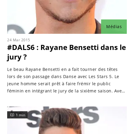
Médias
24 Mar 2015
#DALS6 : Rayane Bensetti dans le
jury ?
Le beau Rayane Bensetti en a fait tourner des têtes
lors de son passage dans Danse avec Les Stars 5. Le
jeune homme serait prêt à faire frémir le public
féminin en intégrant le jury de la sixième saison. Avec
sa partenaire de danse Denitsa Ikonomova, Rayane
Bensetti a fait des miracles sur la piste de Danse avec
les Stars 5. La star c'était lui et ses abdos bien sur. Le
1 min
jeune homme que