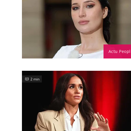
Actu Peopl
2 min