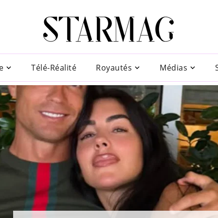
e
Télé-Réalité
Royautés
Médias