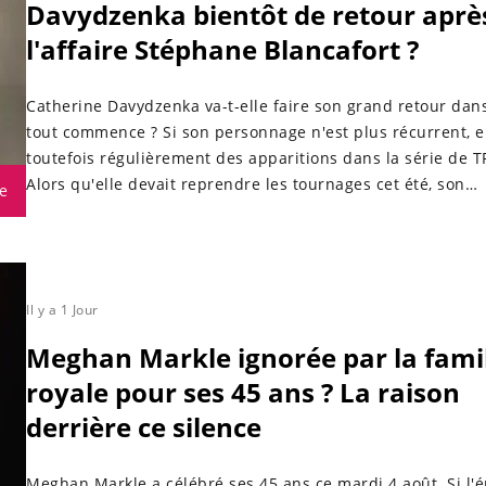
Davydzenka bientôt de retour aprè
l'affaire Stéphane Blancafort ?
Catherine Davydzenka va-t-elle faire son grand retour dans
tout commence ? Si son personnage n'est plus récurrent, el
toutefois régulièrement des apparitions dans la série de T
Alors qu'elle devait reprendre les tournages cet été, son
e
altercation avec Stéphane Blancafort a-t-elle compromis ce
? Catherine Davydzenka lâche un gros indice La comédienn
confiée à
Il y a 1 Jour
Meghan Markle ignorée par la fami
royale pour ses 45 ans ? La raison
derrière ce silence
Meghan Markle a célébré ses 45 ans ce mardi 4 août. Si l'