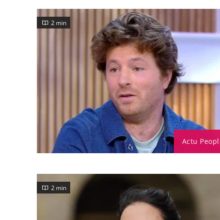
2 min
Actu Peopl
2 min