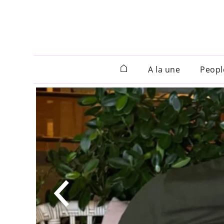
A la une
Peopl