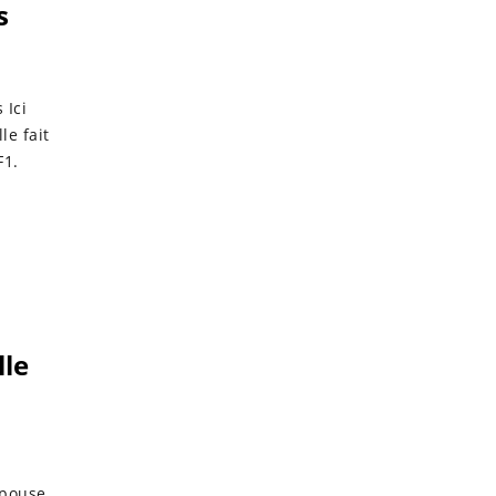
s
 Ici
le fait
F1.
 retour
e s'est
lle
épouse