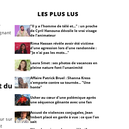
LES PLUS LUS
r
"Il y a l’homme de télé et..." : un proche
de Cyril Hanouna dévoile le vrai visage
ignant
de l’animateur
Rima Hassan révèle avoir été victime
d'une agression lors d'une randonnée :
"Je n'ai pas les mots…"
Laura Smet : ses photos de vacances en
pleine nature font l’unanimité
Affaire Patrick Bruel : Shanna Kress
s'emporte contre sa tournée... "Une
t du
honte"
Usher au cœur d'une polémique après
une séquence gênante avec une fan
Accusé de violences conjugales, Jean
Imbert placé en garde à vue : ce que l’on
ur sur
sait
st