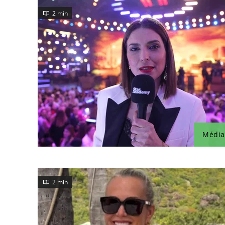
2 min
Média
2 min