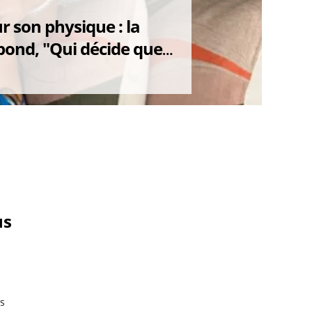
E
r son physique : la
ond, "Qui décide quel
s ?"
us
rs