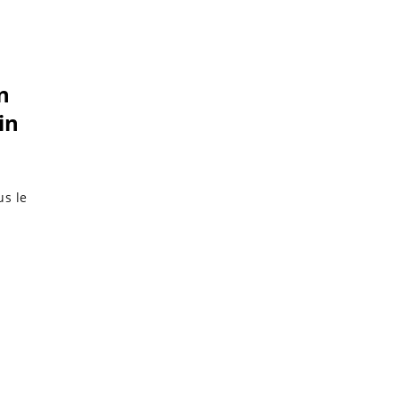
n
in
us le