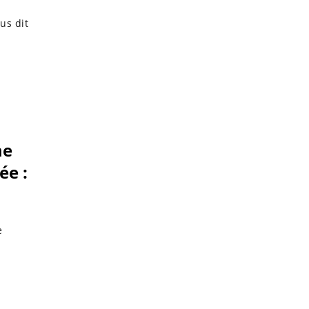
us dit
me
ée :
e